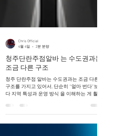
Chris Official
4월 4일
2분 분량
청주단란주점알바 는 수도권과는
조금 다른 구조
청주 단란주점 알바는 수도권과는 조금 다른
구조를 가지고 있어서, 단순히 “얼마 번다”보
다 지역 특성과 운영 방식 을 이해하는 게 훨씬
중요합니다. 청주단란주점알바 특히 청주는
중소도시이면서도 산업단지와 대학, 공무원·
자영업자 수요가 섞여 있는 지역이라 손님층