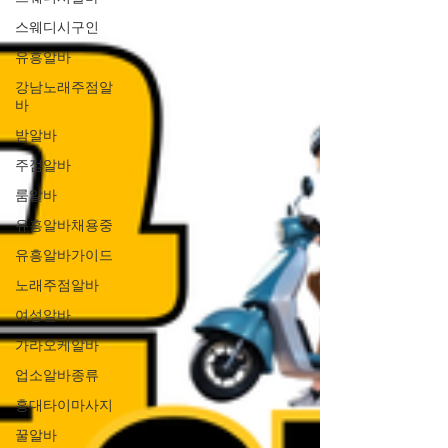
스웨디시구인
유흥알바
강남노래주점알
바
밤알바
주점알바
룸알바
유흥알바채용중
유흥알바가이드
노래주점알바
여성알바
가라오케알바
업소알바종류
홍대타이마사지
꿀알바