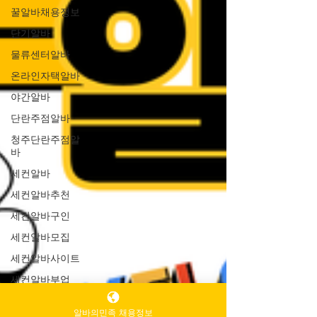
꿀알바채용정보
단기알바
물류센터알바
온라인자택알바
야간알바
단란주점알바
청주단란주점알
바
세컨알바
세컨알바추천
세컨알바구인
세컨알바모집
세컨알바사이트
세컨알바부업
세컨알바투잡
알바의민족 채용정보