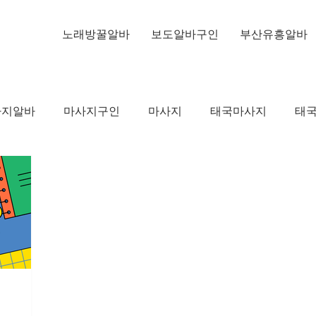
노래방꿀알바
보도알바구인
부산유흥알바
사지알바
마사지구인
마사지
태국마사지
태
인
유흥알바
강남노래주점알바
밤알바
주점
가이드
노래주점알바
여성알바
가라오케알바
꿀알바채용정보
단기알바
물류센터알바
온라