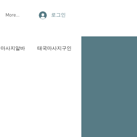
More...
로그인
국마사지알바
태국마사지구인
알바
룸알바
업소알바종류
인자택알바
야간알바