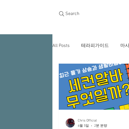
Search
All Posts
테라피가이드
마
스웨디시알바
스웨디시구
유흥알바채용중
유흥알바
홍대타이마사지
꿀알바
Chris Official
6월 5일
2분 분량