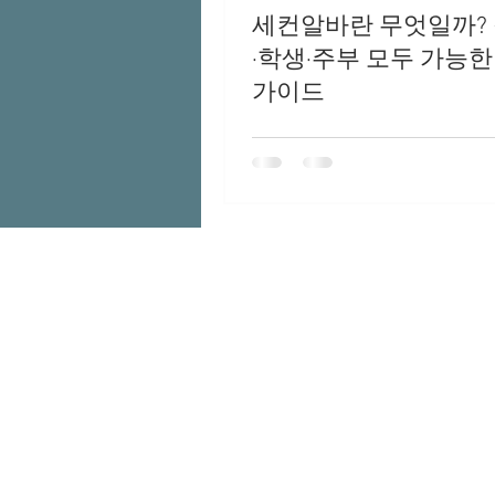
세컨알바란 무엇일까?
단란주점알바
청주단란주
·학생·주부 모두 가능한
가이드