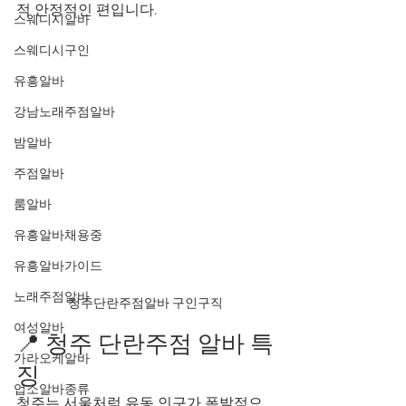
적 안정적인 편입니다.
스웨디시알바
스웨디시구인
유흥알바
강남노래주점알바
밤알바
주점알바
룸알바
유흥알바채용중
유흥알바가이드
노래주점알바
청주단란주점알바 구인구직
여성알바
📍 청주 단란주점 알바 특
가라오케알바
징
업소알바종류
청주는 서울처럼 유동 인구가 폭발적으