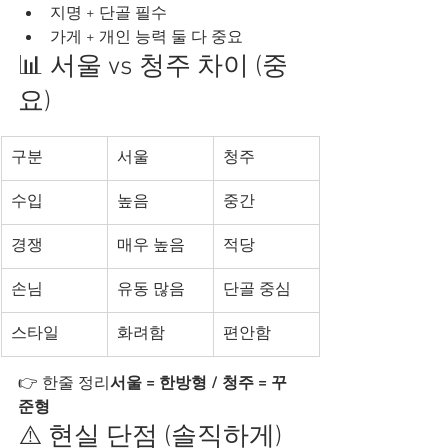
지명 + 단골 필수
가게 + 개인 능력 둘 다 중요
📊 서울 vs 청주 차이 (중
요)
구분
서울
청주
수입
높음
중간
경쟁
매우 높음
적당
손님
유동 많음
단골 중심
스타일
화려함
편안함
👉 한줄 정리
서울 = 한방형 / 청주 = 꾸
준형
⚠️ 현실 단점 (솔직하게)