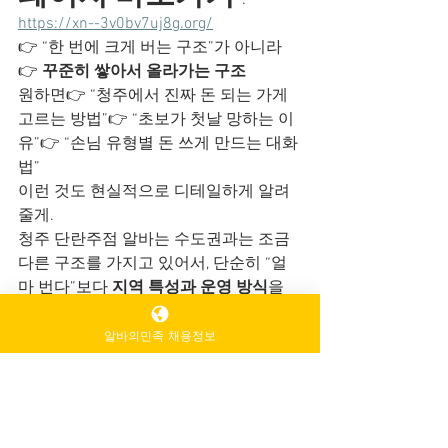
: 
https://xn--3v0bv7uj8g.org/
👉 “한 번에 크게 버는 구조”가 아니라
👉 
꾸준히 쌓아서 올라가는 구조
원하면👉 “청주에서 진짜 돈 되는 가게 
고르는 방법”👉 “초보가 첫날 망하는 이
유”👉 “손님 유형별 돈 쓰게 만드는 대화
법”
이런 것도 현실적으로 디테일하게 알려
줄게.
청주 단란주점 알바는 수도권과는 조금 
다른 구조를 가지고 있어서, 단순히 “얼
마 번다”보다 
지역 특성과 운영 방식
을 
이해하는 게 훨씬 중요합니다. 특히 청주
는 중소도시이면서도 산업단지와 대학, 
알바의민족 채용정보
공무원·자영업자 수요가 섞여 있는 지역
이라 손님층이 비교적 안정적인 편입니
다.
노래주점알바
마사지구인
1인샵알바
가라오케알바