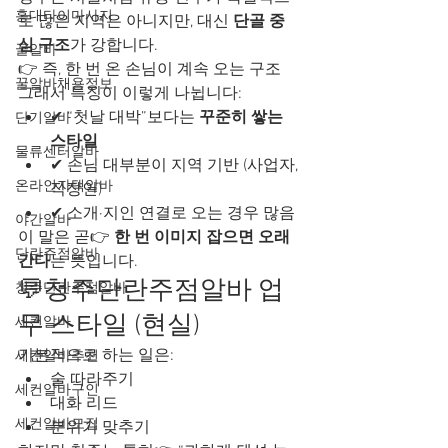
홍대타이마사지
로 많은 지역은 아니지만, 대신 
단골 중
심 구조
가 강합니다.
꿀알바
👉 즉, 한 번 온 손님이 계속 오는 구조
꿀알바채용정보
그래서 특징이 이렇게 나뉩니다:
✔ “첫날 대박”보다는 
꾸준히 쌓는 
단기알바
스타일
물류센터알바
✔ 손님 대부분이 지역 기반 (사업자, 
온라인자택알바
직장인)
✔ 소개·지인 연결로 오는 경우 많음
야간알바
이 말은 곧👉 
한 번 이미지 잡으면 오래 
단란주점알바
간다
는 뜻입니다.
💬청주단란주점알바 업
청주단란주점알바
무 스타일 (현실)
세컨알바
기본적으로 하는 일은:
세컨알바추천
술 따라주기
세컨알바구인
대화 리드
세컨알바모집
분위기 맞추기