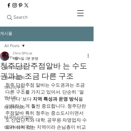
Search
게시물
All Posts
Chris Official
All Posts
4월 4일
2분 분량
청주단란주점알바 는 수도
테라피가이드
권과는 조금 다른 구조
마사지알바
청주 단란주점 알바는 수도권과는 조금 
마사지구인
다른 구조를 가지고 있어서, 단순히 “얼
마사지
마 번다”보다 
지역 특성과 운영 방식
을 
이해하는 게 훨씬 중요합니다. 청주단란
태국마사지
주점알바 특히 청주는 중소도시이면서
태국마사지알바
도 산업단지와 대학, 공무원·자영업자 수
요가 섞여 있는 지역이라 손님층이 비교
태국마사지구인