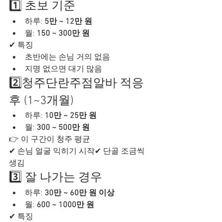
1️⃣ 초보 기준
하루: 
5만 ~ 12만 원
월: 
150 ~ 300만 원
✔ 특징
초반에는 손님 거의 없음
지명 없으면 대기 많음
2️⃣청주단란주점알바 적응 
후 (1~3개월)
하루: 
10만 ~ 25만 원
월: 
300 ~ 500만 원
👉 이 구간이 청주 평균
✔ 손님 얼굴 익히기 시작✔ 단골 조금씩 
생김
3️⃣ 잘 나가는 경우
하루: 
30만 ~ 60만 원 이상
월: 
600 ~ 1000만 원
✔ 특징