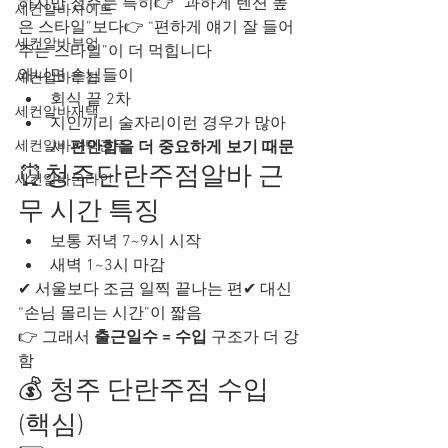
하지만 청주는 특히👉 “과하게 텐션 높
세컨알바사이트
은 스타일”보다👉 “편하게 얘기 잘 들어
세컨알바부업
주는 스타일”이 더 먹힙니다
왜냐면 손님들이
세컨알바투잡
회식 끝 2차
세컨알바재택
지인끼리 술자리이런 경우가 많아
세컨알바자택근무
서 
편안함을 더 중요하게 보기 때문
⏰청주단란주점알바 근
세컨알바온라인
무 시간 특징
보통 저녁 7~9시 시작
새벽 1~3시 마감
✔ 서울보다 조금 일찍 끝나는 편✔ 대신 
“손님 몰리는 시간”이 짧음
👉 그래서 
출근일수 = 수입
 구조가 더 강
함
💰 청주 단란주점 수입 
(핵심)