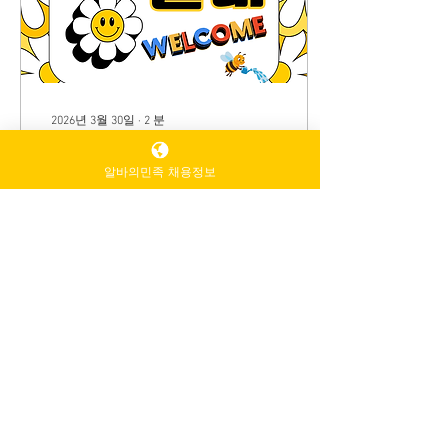
다: ✔ “첫날 대박”보다는 꾸
준히 쌓는 스타일 ✔ 손님 대
부분이 지역 기반 (사업자,
직장인) ✔ 소개·지인 연결로
오는 경우 많음 이 말은 곧👉
한 번 이미지 잡으면 오래 간
2026년 3월 30일
∙
2
분
다 는 뜻입니다. 💬청주단란
고금액 꿀알바채용정보
주점알바 업무 스타일 (현실)
기본적으로 하는 일은: 술 따
알바의민족 채용정보
가이드
라주기 대화 리드 분위기 맞
추기 하지만 청주는 특히👉
요즘 “꿀알바”라고 하면 단
“과하게 텐션 높은 스타
순히 편한 일만 의미하는 게
일”보다👉 “편하게 얘기 잘...
아니라 👉 짧은 시간 대비 수
입이 높은 일 을 의미하는 경
우가 많다. 꿀알바채용정보
꿀알바채용정보 구인구직사
이트 특히 고금액 알바는 보
통 아래 3가지 특징을 가진
40
0
다. 단기 집중 근무 특정 시간
대 (야간, 주말) 업무 강도 또
는 환경에 따른 보상 즉, 편한
대신 돈 많은 알바는 거의 없
고 👉 “조건 대비 괜찮은 알