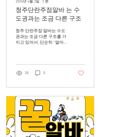
2026년 4월 3일
∙
2
분
알바를 찾는 사람들이 크게
청주단란주점알바 는 수
늘어난 이유는 여러 가지가
있습니다. 첫째, 생활비 부담
도권과는 조금 다른 구조
증가입니다. 월급만으로는
부족하다고 느끼는 사람들
청주 단란주점 알바는 수도
이 많아지면서 자연스럽게
권과는 조금 다른 구조를 가
추가 수입원을 찾게 되었습
지고 있어서, 단순히 “얼마
니다. 둘째, 온라인 플랫폼
번다”보다 지역 특성과 운영
의...
방식 을 이해하는 게 훨씬 중
요합니다. 청주단란주점알
바 특히 청주는 중소도시이
면서도 산업단지와 대학, 공
20
0
무원·자영업자 수요가 섞여
있는 지역이라 손님층이 비
교적 안정적인 편입니다. 청
주단란주점알바 구인구직
📍 청주 단란주점 알바 특징
청주는 서울처럼 유동 인구
가 폭발적으로 많은 지역은
아니지만, 대신 단골 중심 구
조 가 강합니다. 👉 즉, 한 번
온 손님이 계속 오는 구조 그
래서 특징이 이렇게 나뉩니