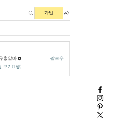
가입
 유흥알바
팔로우
 보기(1명)