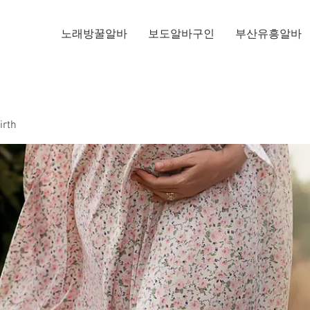
노래방꿀알바
보도알바구인
부산유흥알바
irth