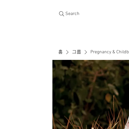
Search
홈
그룹
Pregnancy & Childb